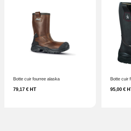
Ajouter à la liste d’envies
botte cuir fourree alaska
botte cuir
79,17
€
HT
95,00
€
H