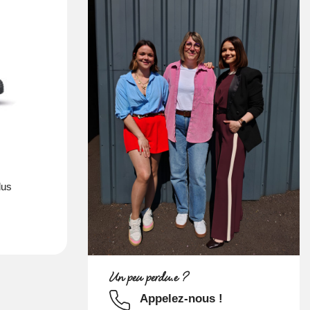
liste d’envies
lus
Un peu perdu.e ?
Appelez-nous !