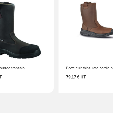
Ajouter à la liste d’envies
Ajouter à la 
 fourree transalp
botte cuir thinsulate nordic p
T
79,17
€
HT