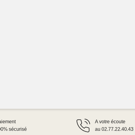
aiement
A votre écoute
00% sécurisé
au 02.77.22.40.43