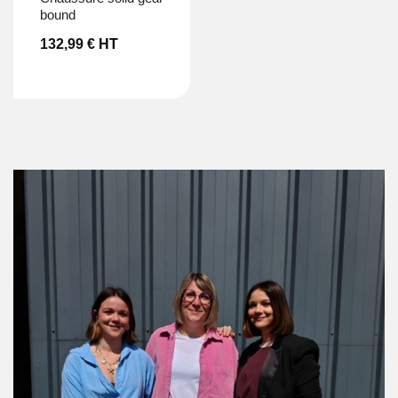
bound
132,99
€
HT