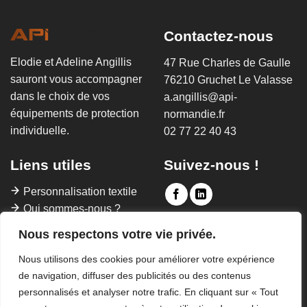
Contactez-nous
Elodie et Adeline Angillis
47 Rue Charles de Gaulle
sauront vous accompagner
76210 Gruchet Le Valasse
dans le choix de vos
a.angillis@api-
équipements de protection
normandie.fr
individuelle.
02 77 22 40 43
Liens utiles
Suivez-nous !
Personnalisation textile
Qui sommes-nous ?
Contact
Nous respectons votre vie privée.
FAQ
Nous utilisons des cookies pour améliorer votre expérience
de navigation, diffuser des publicités ou des contenus
personnalisés et analyser notre trafic. En cliquant sur « Tout