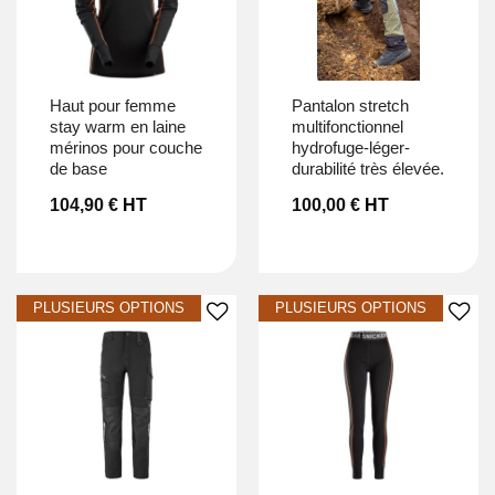
haut pour femme
pantalon stretch
stay warm en laine
multifonctionnel
mérinos pour couche
hydrofuge-léger-
de base
durabilité très élevée.
104,90
€
HT
100,00
€
HT
Ajouter à la liste d’envies
Ajouter à la liste d’envies