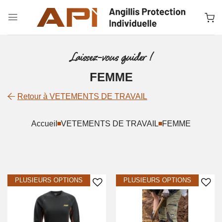
Passer
au
contenu
Laissez-vous guider !
FEMME
Retour à VETEMENTS DE TRAVAIL
Accueil
VETEMENTS DE TRAVAIL
FEMME
Ajouter à la liste d’envies
Ajouter à la liste d’envies