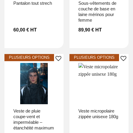
pantalon tout strech
sous-vêtements de
couche de base en
laine mérinos pour
femme
60,00
€
HT
89,90
€
HT
Ajouter à la liste d’envies
Ajouter à la liste d’envies
veste de pluie
veste micropolaire
coupe-vent et
zippée unisexe 180g
imperméable –
étanchéité maximum