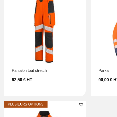
Ajouter à la liste d’envies
pantalon tout stretch
parka
62,50
€
HT
90,00
€
H