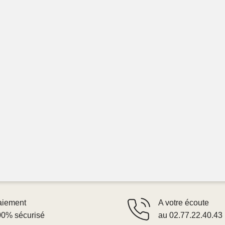
aiement
A votre écoute
00% sécurisé
au 02.77.22.40.43