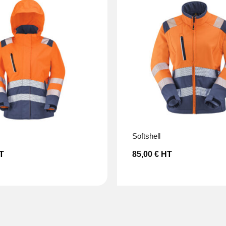
Ajouter à la liste d’envies
Ajouter à la 
softshell
T
85,00
€
HT