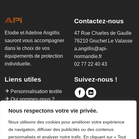
Contactez-nous
Elodie et Adeline Angillis
47 Rue Charles de Gaulle
sauront vous accompagner
76210 Gruchet Le Valasse
dans le choix de vos
a.angillis@api-
équipements de protection
normandie.fr
individuelle.
02 77 22 40 43
Liens utiles
Suivez-nous !
Personnalisation textile
Qui sommes-nous ?
Contact
Nous respectons votre vie privée.
FAQ
Nous utilisons des cookies pour améliorer votre expérience
de navigation, diffuser des publicités ou des contenus
personnalisés et analyser notre trafic. En cliquant sur « Tout