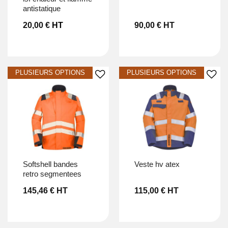
antistatique
20,00
€
HT
90,00
€
HT
Ajouter à la liste d’envies
Ajouter à la liste d’envies
softshell bandes
veste hv atex
retro segmentees
145,46
€
HT
115,00
€
HT