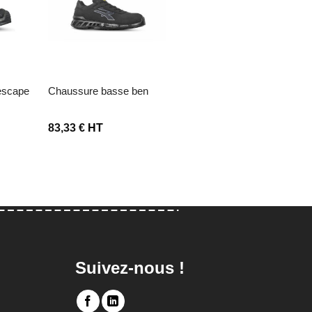
envies
Ajouter à la liste d’envies
Ajouter à la liste d’envies
escape
chaussure basse ben
chaussure haute parker
83,33
€
HT
91,67
€
HT
Suivez-nous !