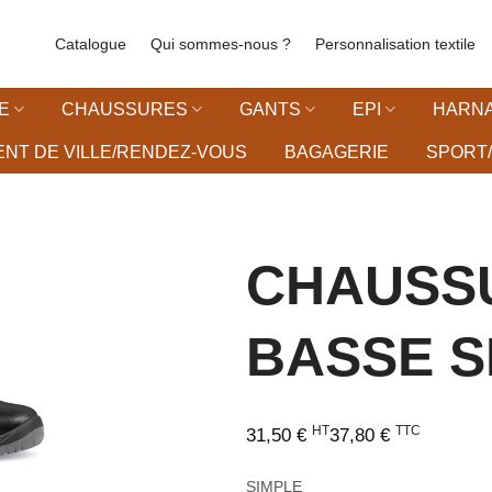
Catalogue
Qui sommes-nous ?
Personnalisation textile
E
CHAUSSURES
GANTS
EPI
HARNA
NT DE VILLE/RENDEZ-VOUS
BAGAGERIE
SPORT/
CHAUSS
BASSE S
liste d’envies
HT
TTC
31,50
€
37,80
€
SIMPLE