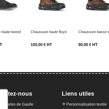
liste d’envies
Ajouter à la liste d’envies
Ajouter à la liste d’
e haute tweed
chaussure haute floyd
chaussure basse 
T
100,00
€
HT
90,00
€
HT
tactez-nous
Liens utiles
 Charles de Gaulle
Personnalisation textile