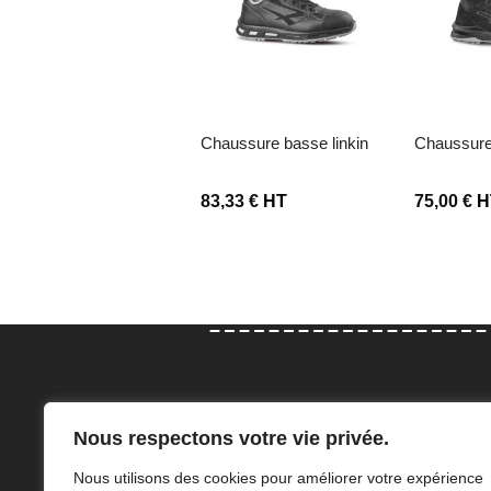
ter à la liste d’envies
Ajouter à la liste d’envies
Ajouter à la 
chaussure basse linkin
chaussur
oudeur
2,50
€
HT
83,33
€
HT
75,00
€
H
Con
Nous respectons votre vie privée.
Elodie et Adeline Angillis sauront
47 Rue
Nous utilisons des cookies pour améliorer votre expérience
vous accompagner dans le choix