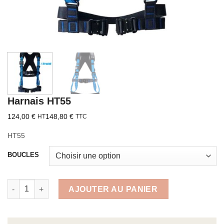
Harnais HT55
124,00
€
148,80
€
HT
TTC
HT55
BOUCLES
quantité de Harnais HT55
AJOUTER AU PANIER