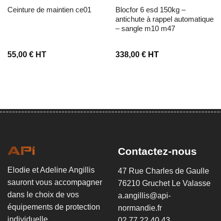
ceinture de maintien ce01
blocfor 6 esd 150kg –
antichute à rappel automatique
– sangle m10 m47
55,00
€
HT
338,00
€
HT
Contactez-nous
Elodie et Adeline Angillis
47 Rue Charles de Gaulle
sauront vous accompagner
76210 Gruchet Le Valasse
dans le choix de vos
a.angillis@api-
équipements de protection
normandie.fr
individuelle.
02 77 22 40 43