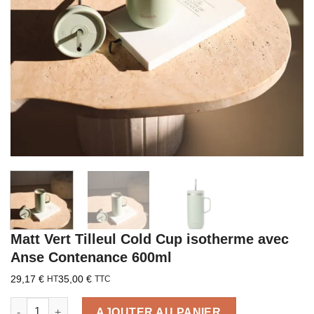
Matt Vert Tilleul Cold Cup isotherme avec
Anse Contenance 600ml
29,17
€
35,00
€
HT
TTC
quantité de Matt Vert Tilleul Cold Cup isotherme avec Anse Co
AJOUTER AU PANIER