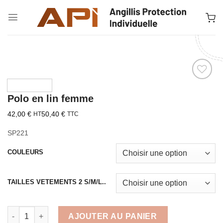
Passer
au
contenu
Ajouter à la liste d’envies
Polo en lin femme
42,00
€
50,40
€
HT
TTC
SP221
COULEURS
TAILLES VETEMENTS 2 S/M/L..
quantité de Polo en lin femme
AJOUTER AU PANIER