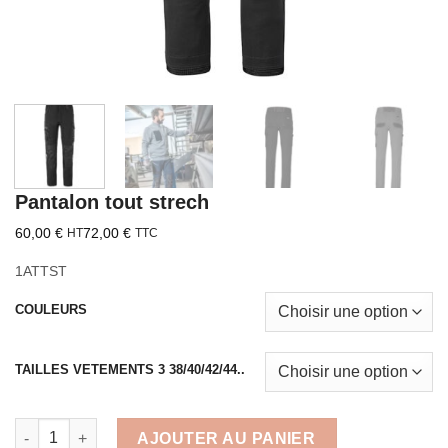
Pantalon tout strech
60,00
€
72,00
€
HT
TTC
1ATTST
COULEURS
TAILLES VETEMENTS 3 38/40/42/44..
quantité de Pantalon tout strech
AJOUTER AU PANIER