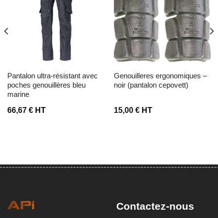
Ajouter à la liste d’envies
Ajouter à la liste d’envies
pantalon ultra-résistant avec
genouilleres ergonomiques –
poches genouillères bleu
noir (pantalon cepovett)
marine
66,67
€
HT
15,00
€
HT
Contactez-nous