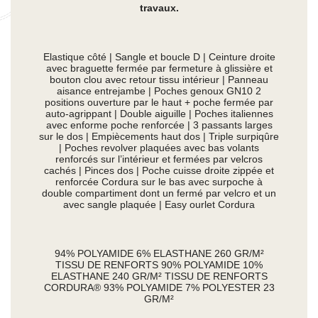
travaux.
Elastique côté | Sangle et boucle D | Ceinture droite
avec braguette fermée par fermeture à glissière et
bouton clou avec retour tissu intérieur | Panneau
aisance entrejambe | Poches genoux GN10 2
positions ouverture par le haut + poche fermée par
auto-agrippant | Double aiguille | Poches italiennes
avec enforme poche renforcée | 3 passants larges
sur le dos | Empiècements haut dos | Triple surpiqûre
| Poches revolver plaquées avec bas volants
renforcés sur l’intérieur et fermées par velcros
cachés | Pinces dos | Poche cuisse droite zippée et
renforcée Cordura sur le bas avec surpoche à
double compartiment dont un fermé par velcro et un
avec sangle plaquée | Easy ourlet Cordura
94% POLYAMIDE 6% ELASTHANE 260 GR/M²
TISSU DE RENFORTS 90% POLYAMIDE 10%
ELASTHANE 240 GR/M² TISSU DE RENFORTS
CORDURA® 93% POLYAMIDE 7% POLYESTER 23
GR/M²