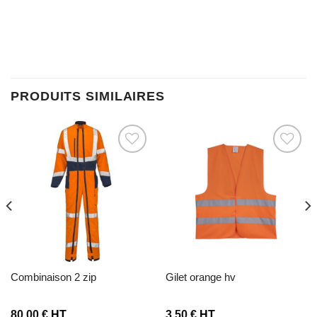
PRODUITS SIMILAIRES
Ajouter à la liste d’envies
Ajouter à la liste d’envies
combinaison 2 zip
gilet orange hv
80,00
€
HT
3,50
€
HT