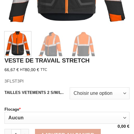
VESTE DE TRAVAIL STRETCH
66,67
€
80,00
€
HT
TTC
3FLST3PI
TAILLES VETEMENTS 2 S/M/L..
Flocage
*
0,00
€
quantité de VESTE DE TRAVAIL STRETCH