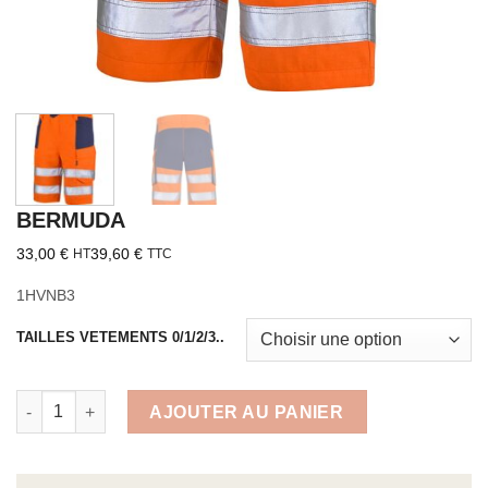
BERMUDA
33,00
€
39,60
€
HT
TTC
1HVNB3
TAILLES VETEMENTS 0/1/2/3..
quantité de BERMUDA
AJOUTER AU PANIER