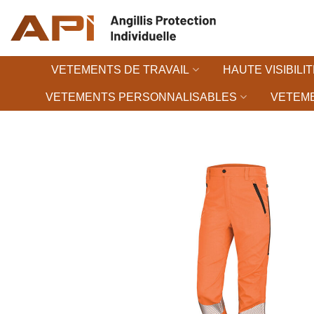
Passer
au
contenu
VETEMENTS DE TRAVAIL
HAUTE VISIBILIT
VETEMENTS PERSONNALISABLES
VETEME
Ajouter à la liste d’en