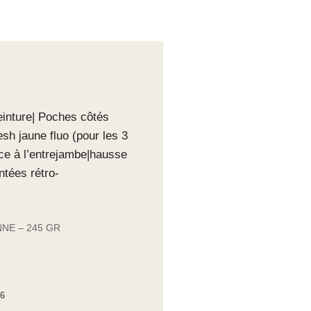
einture| Poches côtés
sh jaune fluo (pour les 3
nce à l’entrejambe|hausse
tées rétro-
NE – 245 GR
6