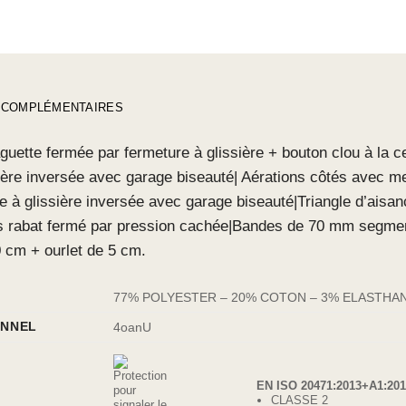
 COMPLÉMENTAIRES
guette fermée par fermeture à glissière + bouton clou à la c
ière inversée avec garage biseauté| Aérations côtés avec me
re à glissière inversée avec garage biseauté|Triangle d’aisa
s rabat fermé par pression cachée|Bandes de 70 mm segmen
 cm + ourlet de 5 cm.
77% POLYESTER – 20% COTON – 3% ELASTHAN
ONNEL
4
o
a
n
U
EN ISO 20471:2013+A1:201
CLASSE 2