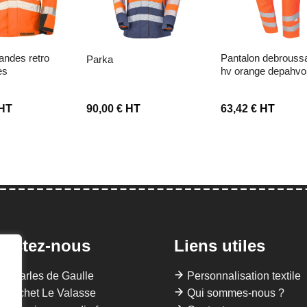
pantalon debroussaillage
parka
es
hv orange depahvo
HT
90,00
€
HT
63,42
€
HT
tactez-nous
Liens utiles
 Charles de Gaulle
Personnalisation textile
Gruchet Le Valasse
Qui sommes-nous ?