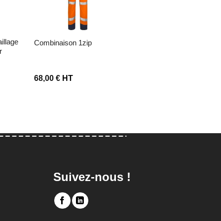
veste matelassée manche
combinaison 1zip
r
amovible imperméable
68,00
€
HT
39,00
€
HT
Suivez-nous !