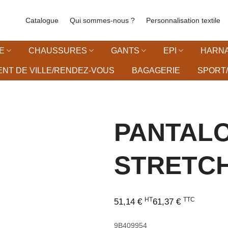
Catalogue
Qui sommes-nous ?
Personnalisation textile
E
CHAUSSURES
GANTS
EPI
HARNA
NT DE VILLE/RENDEZ-VOUS
BAGAGERIE
SPORT/
PANTAL
STRETCH
vies
HT
TTC
51,14
€
61,37
€
9B409954