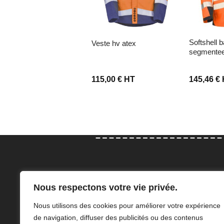
softshell bandes retro
sweat zippe
veste hv atex
segmente
6,63
€
HT
115,00
€
HT
145,46
€
Con
Nous respectons votre vie privée.
Elodie et Adeline Angillis sauront
47 Rue
Nous utilisons des cookies pour améliorer votre expérience
vous accompagner dans le choix
76210 
de navigation, diffuser des publicités ou des contenus
de vos équipements de protection