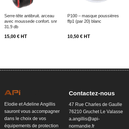
serre-tête antibruit. arceau
p100 – masque poussières
avec moussede confort. snr
ffp1 (par 20) blanc
31.9 db
15,00
€
HT
10,50
€
HT
Contactez-nous
Elodie et Adeline Angillis
47 Rue Charles de Gaulle
sauront vous accompagner
76210 Gruchet Le Valasse
dans le choix de vos
a.angillis@api-
équipements de protection
normandie.fr