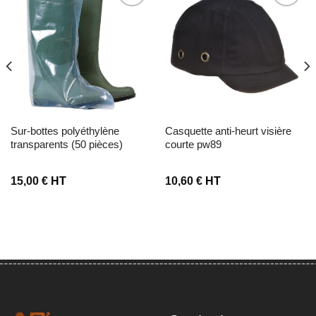
Ajouter à la liste d’envies
Ajouter à la liste d’envies
sur-bottes polyéthylène
casquette anti-heurt visière
transparents (50 pièces)
courte pw89
15,00
€
HT
10,60
€
HT