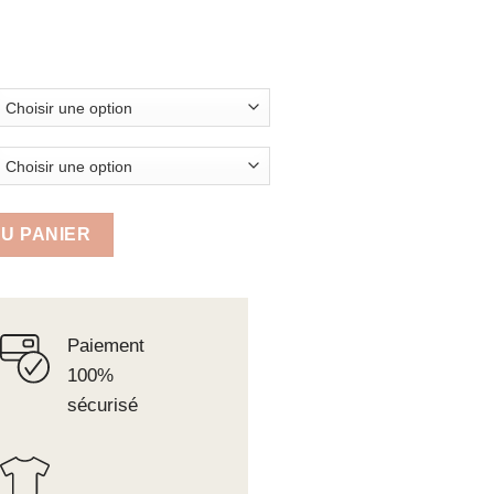
ective Cropped Singlet
U PANIER
Paiement
100%
sécurisé