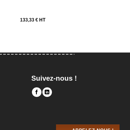
avec un design intemporel
133,33
€
HT
25,00
€
HT
Suivez-nous !