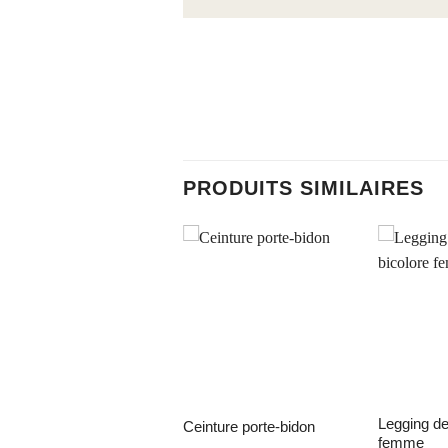
PRODUITS SIMILAIRES
ter à la liste d’envies
Ajouter à la liste d’envies
Ajouter à la 
legging de padel bicolore
ceinture porte-bidon
tégré
femme