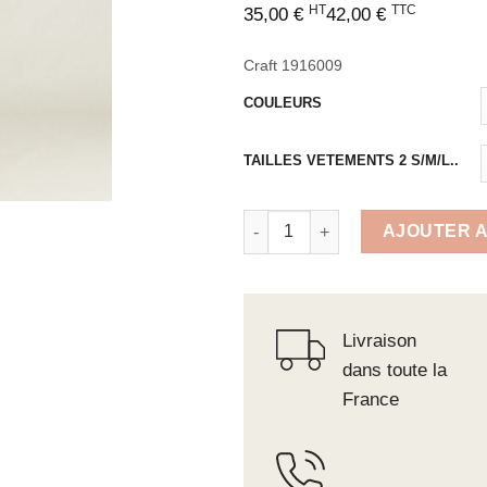
HT
TTC
35,00
€
42,00
€
Craft 1916009
COULEURS
TAILLES VETEMENTS 2 S/M/L..
quantité de Débardeur court Coll
AJOUTER A
Livraison
dans toute la
France