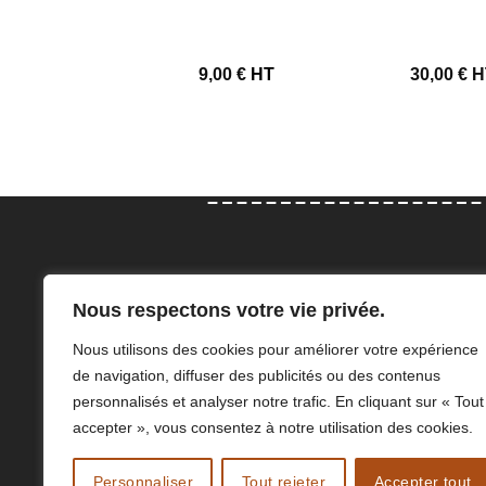
5,00
€
HT
9,00
€
HT
30,00
€
H
Con
Nous respectons votre vie privée.
Elodie et Adeline Angillis sauront
47 Rue
Nous utilisons des cookies pour améliorer votre expérience
vous accompagner dans le choix
76210 
de navigation, diffuser des publicités ou des contenus
de vos équipements de protection
a.angi
personnalisés et analyser notre trafic. En cliquant sur « Tout
individuelle.
02 77 
accepter », vous consentez à notre utilisation des cookies.
Personnaliser
Tout rejeter
Accepter tout