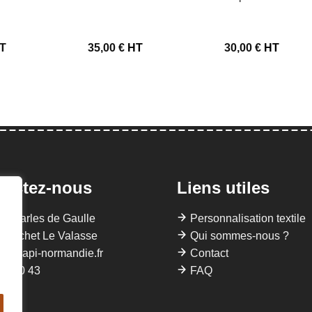
T
35,00
€
HT
30,00
€
HT
tactez-nous
Liens utiles
 Charles de Gaulle
Personnalisation textile
Gruchet Le Valasse
Qui sommes-nous ?
llis@api-normandie.fr
Contact
22 40 43
FAQ