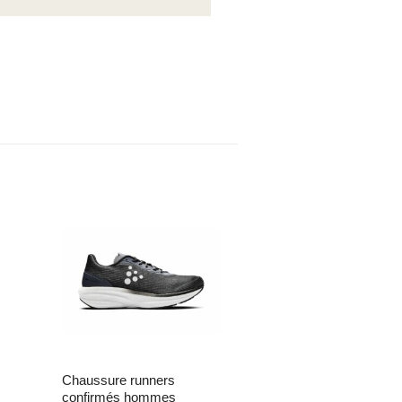
envies
Ajouter à la liste d’envies
Ajouter à la liste d’envies
chaussure runners
t-shirt d’entraînement
confirmés hommes
exceptionnellement doux