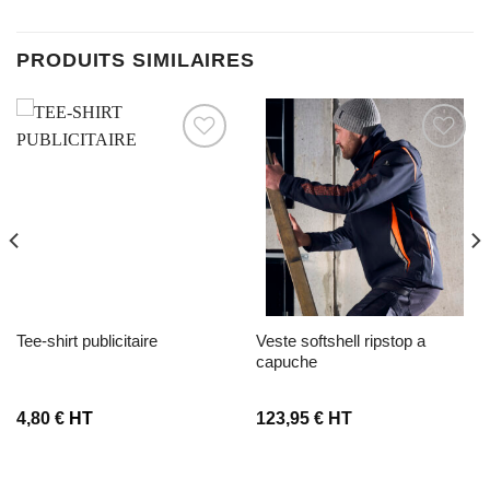
PRODUITS SIMILAIRES
Ajouter à la liste d’envies
Ajouter à la liste d’envies
tee-shirt publicitaire
veste softshell ripstop a
capuche
4,80
€
HT
123,95
€
HT