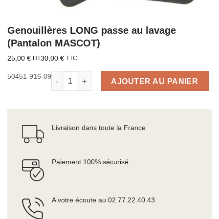
Genouillères LONG passe au lavage
(Pantalon MASCOT)
25,00
€
30,00
€
HT
TTC
quantité de Genouillères LONG passe au lavage 
50451-916-09
AJOUTER AU PANIER
Livraison dans toute la France
Paiement 100% sécurisé
A votre écoute au 02.77.22.40.43