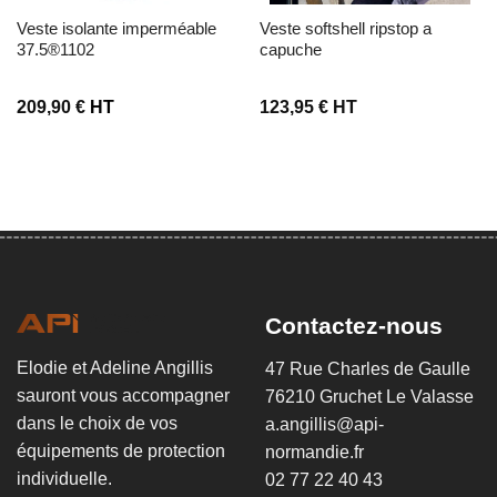
veste isolante imperméable
veste softshell ripstop a
37.5®1102
capuche
209,90
€
HT
123,95
€
HT
Contactez-nous
Elodie et Adeline Angillis
47 Rue Charles de Gaulle
sauront vous accompagner
76210 Gruchet Le Valasse
dans le choix de vos
a.angillis@api-
équipements de protection
normandie.fr
individuelle.
02 77 22 40 43