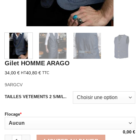
Gilet HOMME ARAGO
34,00
€
40,80
€
HT
TTC
9ARGCV
TAILLES VETEMENTS 2 S/M/L..
Flocage
*
0,00
€
quantité de Gilet HOMME ARAGO