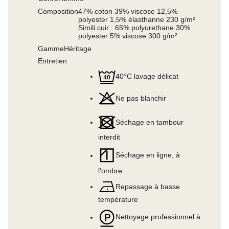
Composition
47% coton 39% viscose 12,5%
polyester 1,5% élasthanne 230 g/m²
Simili cuir : 65% polyurethane 30%
polyester 5% viscose 300 g/m²
Gamme
Héritage
Entretien
40°C lavage délicat
Ne pas blanchir
Séchage en tambour
interdit
Séchage en ligne, à
l’ombre
Repassage à basse
température
Nettoyage professionnel à