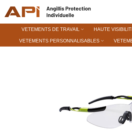
Passer
au
contenu
VETEMENTS DE TRAVAIL
HAUTE VISIBILIT
VETEMENTS PERSONNALISABLES
VETEME
Ajouter à la liste d’en