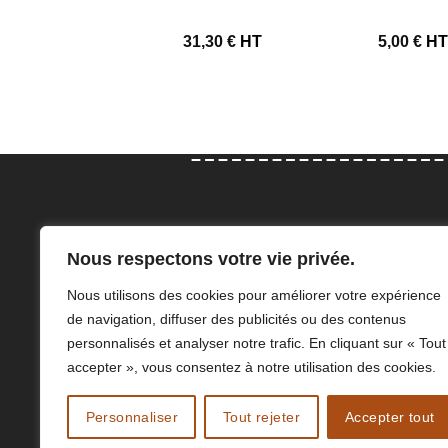
6,50
€
HT
31,30
€
HT
5,00
€
H
Con
Nous respectons votre vie privée.
Elodie et Adeline Angillis sauront
47 Rue
Nous utilisons des cookies pour améliorer votre expérience
vous accompagner dans le choix
76210 
de navigation, diffuser des publicités ou des contenus
de vos équipements de protection
a.angi
personnalisés et analyser notre trafic. En cliquant sur « Tout
individuelle.
02 77 
accepter », vous consentez à notre utilisation des cookies.
Personnaliser
Tout rejeter
Accepter tout