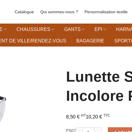
Catalogue
Qui sommes-nous ?
Personnalisation textile
E
CHAUSSURES
GANTS
EPI
HARNA
NT DE VILLE/RENDEZ-VOUS
BAGAGERIE
SPORT/
Lunette S
Incolore
vies
HT
TTC
8,50
€
10,20
€
quantité de Lunette Saint L
PS07