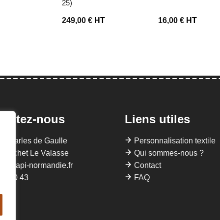
25)
T
249,00
€
HT
16,00
€
HT
tactez-nous
Liens utiles
 Charles de Gaulle
Personnalisation textile
Gruchet Le Valasse
Qui sommes-nous ?
llis@api-normandie.fr
Contact
22 40 43
FAQ