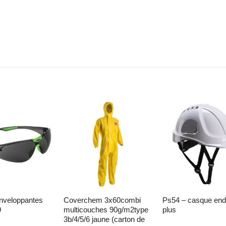
liste d’envies
Ajouter à la liste d’envies
Ajouter à la liste d’
coverchem 3x60combi
ps54 – casque endurance
9
multicouches 90g/m2type
plus
3b/4/5/6 jaune (carton de