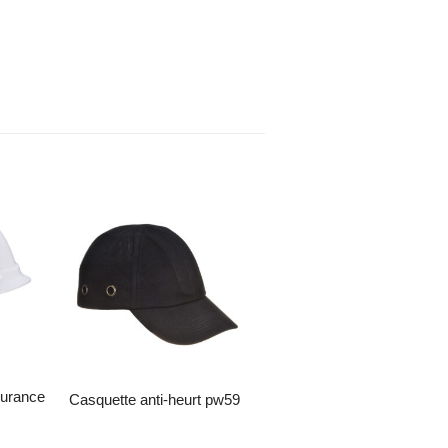
envies
Ajouter à la liste d’envies
Ajouter à la liste d’envies
serre-tête antibruit. arceau
casquette anti-heurt pw59
avec moussede confort.
snr 31.9 db