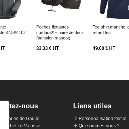
poches flottantes
tee-shirt manche longue
le 37.5®1102
cordura® – paire de deux
retard feu
(pantalon mascot)
HT
33,33
€
HT
49,00
€
HT
tactez-nous
Liens utiles
 Charles de Gaulle
Personnalisation textile
Gruchet Le Valasse
Qui sommes-nous ?