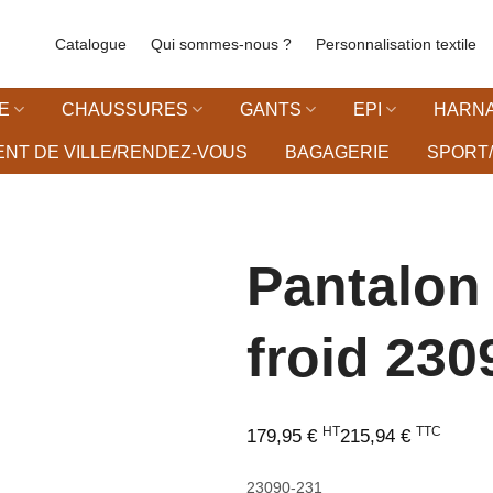
Catalogue
Qui sommes-nous ?
Personnalisation textile
E
CHAUSSURES
GANTS
EPI
HARNA
NT DE VILLE/RENDEZ-VOUS
BAGAGERIE
SPORT/
Pantalon
froid 230
vies
HT
TTC
179,95
€
215,94
€
23090-231