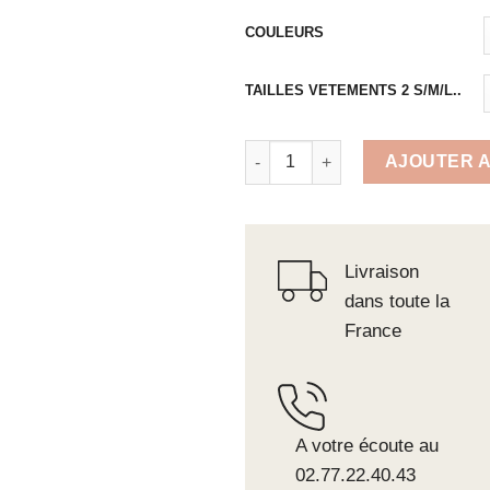
COULEURS
TAILLES VETEMENTS 2 S/M/L..
quantité de Pantalon grand froi
AJOUTER A
Livraison
dans toute la
France
A votre écoute au
02.77.22.40.43