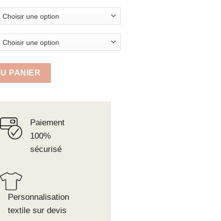
d 23090-231
U PANIER
Paiement
100%
sécurisé
Personnalisation
textile sur devis