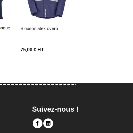
blouson atex overo
veste atex armaghan
75,00
€
HT
47,50
€
HT
Suivez-nous !