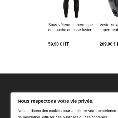
sous-vêtement thermique
veste isolante
softshell atex teide
de couche de base fusion
imperméab
60,00
€
HT
59,90
€
HT
209,90
€
Con
Nous respectons votre vie privée.
Elodie et Adeline Angillis sauront
47 Rue
Nous utilisons des cookies pour améliorer votre expérience
vous accompagner dans le choix
76210 
de navigation, diffuser des publicités ou des contenus