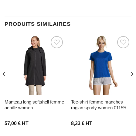
PRODUITS SIMILAIRES
Ajouter à la liste d’envies
Ajouter à la liste d’envies
manteau long softshell femme
tee-shirt femme manches
achille women
raglan sporty women 01159
57,00
€
HT
8,33
€
HT