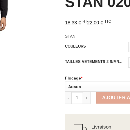
STAN 02
HT
TTC
18,33
€
22,00
€
STAN
COULEURS
TAILLES VETEMENTS 2 S/M/L..
Flocage
*
quantité de SWEAT-SHIRT HOM
AJOUTER A
Livraison