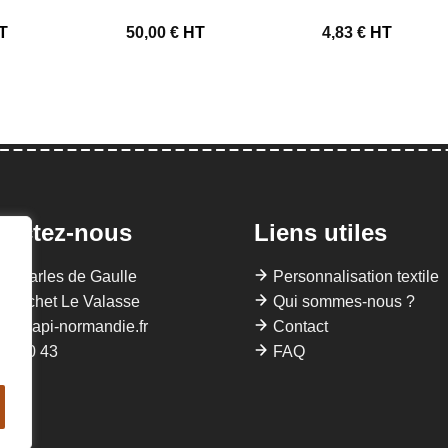
T
50,00
€
HT
4,83
€
HT
tactez-nous
Liens utiles
 Charles de Gaulle
Personnalisation textile
Gruchet Le Valasse
Qui sommes-nous ?
llis@api-normandie.fr
Contact
22 40 43
FAQ