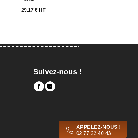
29,17
€
HT
50,00
€
HT
Suivez-nous !
APPELEZ-NOUS !
02 77 22 40 43