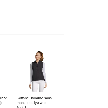
envies
Ajouter à la liste d’envies
Ajouter à la liste d’envies
softshell homme sans
sweat capuche polaire
l)
manche rallye women
déperlant
46801