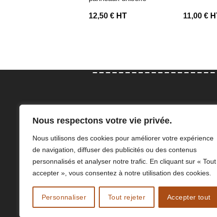
0,00
€
HT
12,50
€
HT
11,00
€
H
Con
Nous respectons votre vie privée.
Elodie et Adeline Angillis sauront
47 Rue
Nous utilisons des cookies pour améliorer votre expérience
vous accompagner dans le choix
76210 
de navigation, diffuser des publicités ou des contenus
de vos équipements de protection
a.angi
personnalisés et analyser notre trafic. En cliquant sur « Tout
individuelle.
02 77 
accepter », vous consentez à notre utilisation des cookies.
Personnaliser
Tout rejeter
Accepter tout