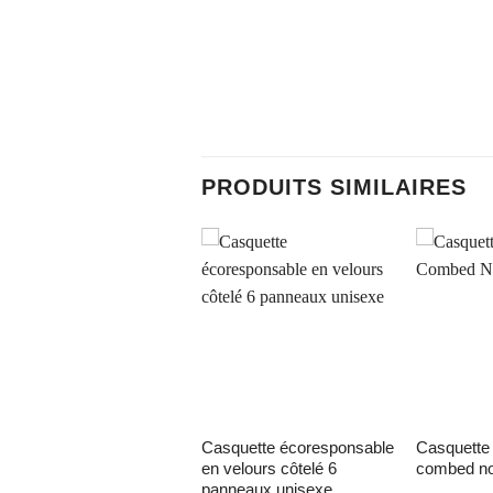
PRODUITS SIMILAIRES
ter à la liste d’envies
Ajouter à la liste d’envies
Ajouter à la 
casquette écoresponsable
casquette flexfit wooly
polo homme
en velours côtelé 6
combed no
panneaux unisexe