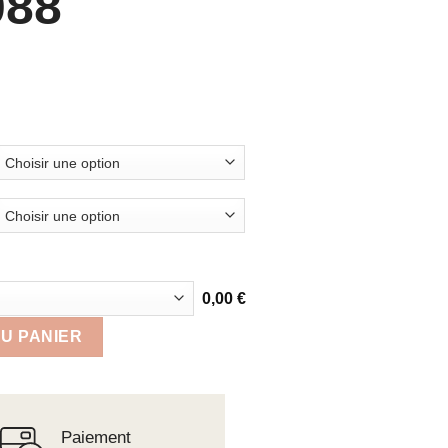
088
0,00
€
ME COL CAMIONNEUR STAN 02088
U PANIER
Paiement