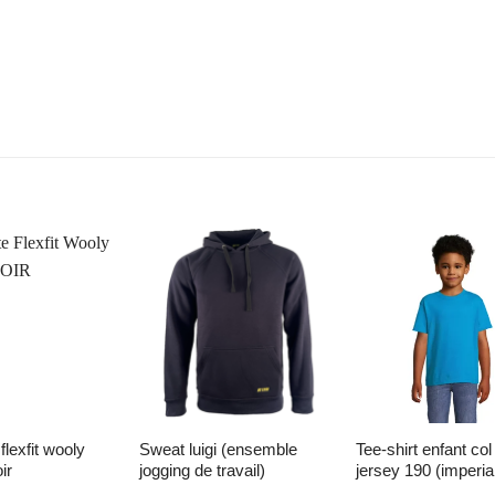
liste d’envies
Ajouter à la liste d’envies
Ajouter à la liste d’
sweat luigi (ensemble
tee-shirt enfant col rond
ir
jogging de travail)
jersey 190 (imperia