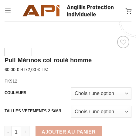
Passer
au
contenu
Ajouter à la liste d’envies
Pull Mérinos col roulé homme
60,00
€
72,00
€
HT
TTC
PK912
COULEURS
TAILLES VETEMENTS 2 S/M/L..
quantité de Pull Mérinos col roulé homme
AJOUTER AU PANIER