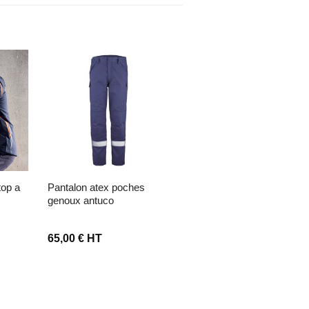
envies
Ajouter à la liste d’envies
Ajouter à la liste d’envies
pantalon atex poches
pantalon poches genoux
genoux antuco
opola – noir
65,00
€
HT
75,00
€
HT