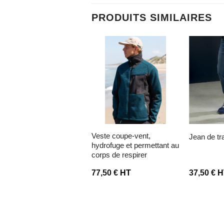
PRODUITS SIMILAIRES
ter à la liste d’envies
Ajouter à la liste d’envies
Ajouter à la 
veste coupe-vent,
softshell atex teide
jean de tr
hydrofuge et permettant au
corps de respirer
60,00
€
HT
77,50
€
HT
37,50
€
H