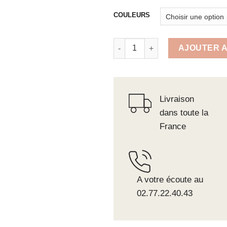
COULEURS
quantité de Bonnet Original à re
AJOUTER A
Livraison
dans toute la
France
A votre écoute au
02.77.22.40.43