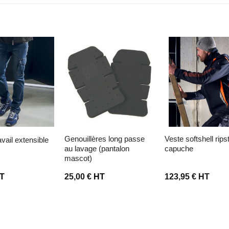
liste d’envies
Ajouter à la liste d’envies
Ajouter à la liste d’
genouillères long passe
veste softshell ripstop a
avail extensible
au lavage (pantalon
capuche
mascot)
T
25,00
€
HT
123,95
€
HT