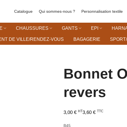
Catalogue
Qui sommes-nous ?
Personnalisation textile
E
CHAUSSURES
GANTS
EPI
HARNA
NT DE VILLE/RENDEZ-VOUS
BAGAGERIE
SPORT/
Bonnet Or
revers
liste d’envies
HT
TTC
3,00
€
3,60
€
B45