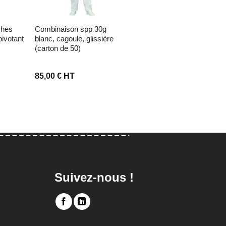
combinaison spp 30g
charlotte a clip polypro
pivotant
blanc, cagoule, glissière
blanche d53 cm (100 pcs)
(carton de 50)
– 10 boites x100
85,00
€
HT
29,20
€
HT
Suivez-nous !