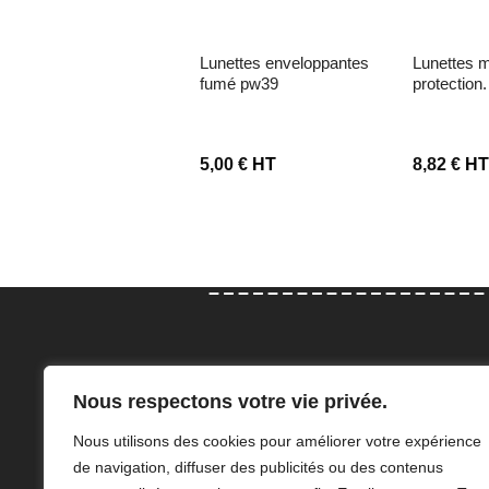
lunettes enveloppantes
lunettes masques de
2p3 pour etna &
fumé pw39
protection
anareatwin boite de 4
5,00
€
HT
5,00
€
HT
8,82
€
H
Con
Nous respectons votre vie privée.
Elodie et Adeline Angillis sauront
47 Rue
Nous utilisons des cookies pour améliorer votre expérience
vous accompagner dans le choix
76210 
de navigation, diffuser des publicités ou des contenus
de vos équipements de protection
a.angi