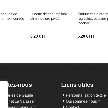
lunette de sécurité look
surlunettes à branches
. forme incurvée
slim incolore pw26
réglables. oculaire 
incolore
T
8,20
€
HT
5,20
€
HT
tactez-nous
Liens utiles
 Charles de Gaulle
Personnalisation textile
Gruchet Le Valasse
Qui sommes-nous ?
llis@api-normandie.fr
Contact