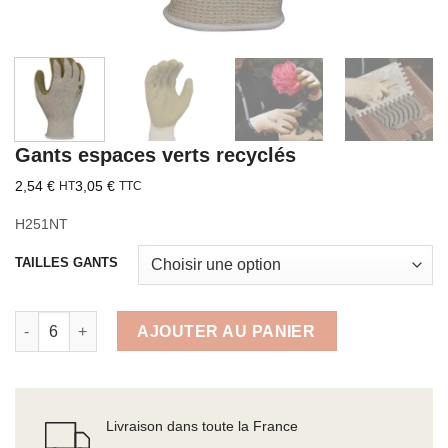
Gants espaces verts recyclés
2,54
€
3,05
€
HT
TTC
H251NT
TAILLES GANTS
quantité de Gants espaces verts recyclés
AJOUTER AU PANIER
Livraison dans toute la France