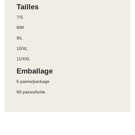
Tailles
7/S
8/M
9/L
10/XL
11/XXL
Emballage
6 paires/package
60 paires/boîte