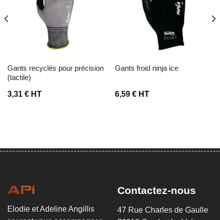
Ajouter à la liste d’envies
Ajouter à la liste d’envies
gants recyclés pour précision
gants froid ninja ice
(tactile)
3,31
€
HT
6,59
€
HT
Contactez-nous
Elodie et Adeline Angillis
47 Rue Charles de Gaulle