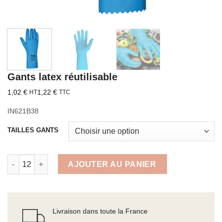
Gants latex réutilisable
1,02
€
1,22
€
HT
TTC
IN621B38
TAILLES GANTS
quantité de Gants latex réutilisable
AJOUTER AU PANIER
Livraison dans toute la France