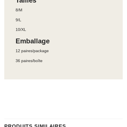
Tailles
8/M
9/L
10/XL
Emballage
12 paires/package
36 paires/boîte
PRODUITS SIMILAIRES