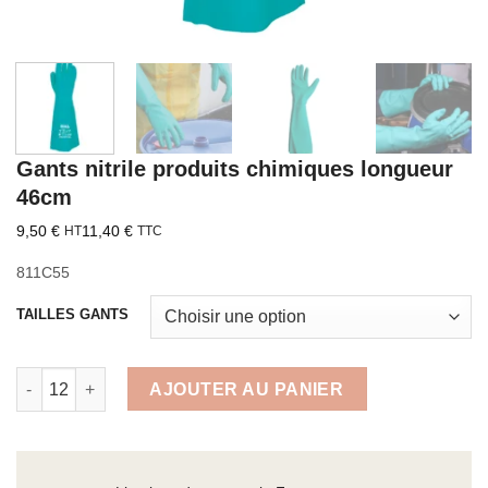
Gants nitrile produits chimiques longueur
46cm
9,50
€
11,40
€
HT
TTC
811C55
TAILLES GANTS
quantité de Gants nitrile produits chimiques longueur 46cm
AJOUTER AU PANIER