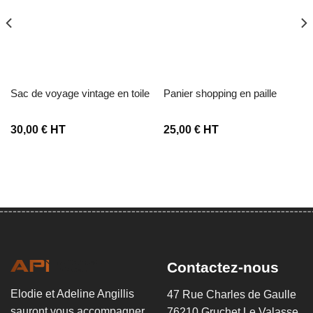
Ajouter à la liste d’envies
Ajouter à la liste d’envies
sac de voyage vintage en toile
panier shopping en paille
30,00
€
HT
25,00
€
HT
Contactez-nous
Elodie et Adeline Angillis
47 Rue Charles de Gaulle
sauront vous accompagner
76210 Gruchet Le Valasse