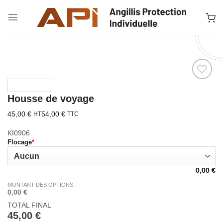
Passer
au
contenu
Ajouter à la liste d’envies
Housse de voyage
45,00
€
54,00
€
HT
TTC
KI0906
Flocage
*
0,00
€
MONTANT DES OPTIONS
0,00 €
TOTAL FINAL
45,00
€