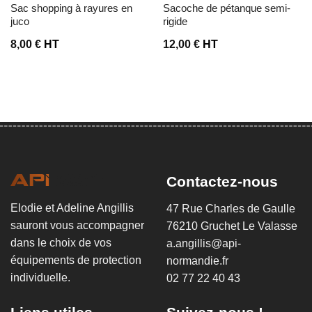
sac shopping à rayures en
sacoche de pétanque semi-
juco
rigide
8,00
€
HT
12,00
€
HT
Contactez-nous
Elodie et Adeline Angillis
47 Rue Charles de Gaulle
sauront vous accompagner
76210 Gruchet Le Valasse
dans le choix de vos
a.angillis@api-
équipements de protection
normandie.fr
individuelle.
02 77 22 40 43