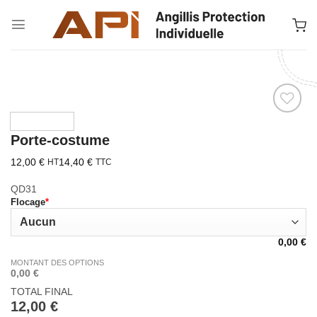
Passer
au
contenu
Ajouter à la liste d’envies
Porte-costume
12,00
€
14,40
€
HT
TTC
QD31
Flocage
*
0,00
€
MONTANT DES OPTIONS
0,00 €
TOTAL FINAL
12,00
€