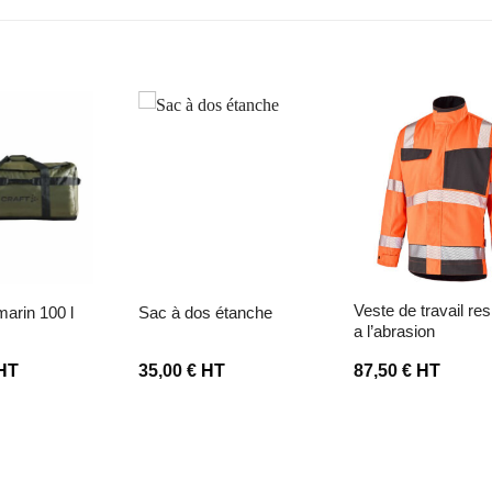
liste d’envies
Ajouter à la liste d’envies
Ajouter à la liste d’
veste de travail resistante
 marin 100 l
sac à dos étanche
a l’abrasion
HT
35,00
€
HT
87,50
€
HT