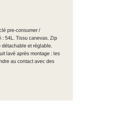
clé pre-consumer /
 : 54L. Tissu canevas. Zip
e détachable et réglable.
uit lavé après montage : les
indre au contact avec des