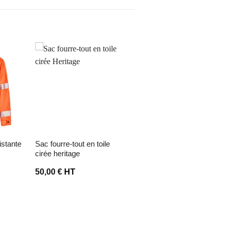
envies
Ajouter à la liste d’envies
Ajouter à la liste d’envies
sac fourre-tout en toile
sac polochon recyclé
cirée heritage
50,00
€
HT
12,00
€
HT