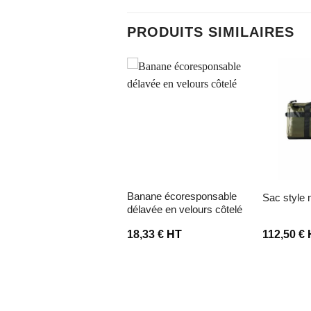
PRODUITS SIMILAIRES
ter à la liste d’envies
Ajouter à la liste d’envies
Ajouter à la 
banane écoresponsable
sac style
ongues anses
délavée en velours côtelé
,10
€
HT
18,33
€
HT
112,50
€