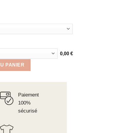
0,00
€
onsable vintage
U PANIER
Paiement
100%
sécurisé