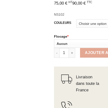
HT
TTC
75,00
€
90,00
€
NS102
COULEURS
Flocage
*
quantité de Sac voyage ecoresp
AJOUTER A
Livraison
dans toute la
France