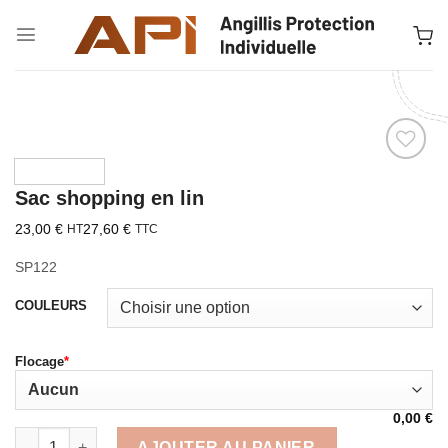
Passer
au
contenu
Ajouter à la liste d’envies
Sac shopping en lin
23,00
€
27,60
€
HT
TTC
SP122
COULEURS
Flocage
*
0,00
€
quantité de Sac shopping en lin
AJOUTER AU PANIER