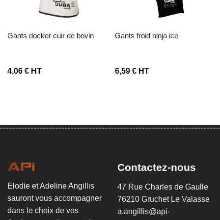
gants docker cuir de bovin
gants froid ninja ice
4,06
€
HT
6,59
€
HT
Contactez-nous
Elodie et Adeline Angillis
47 Rue Charles de Gaulle
sauront vous accompagner
76210 Gruchet Le Valasse
dans le choix de vos
a.angillis@api-