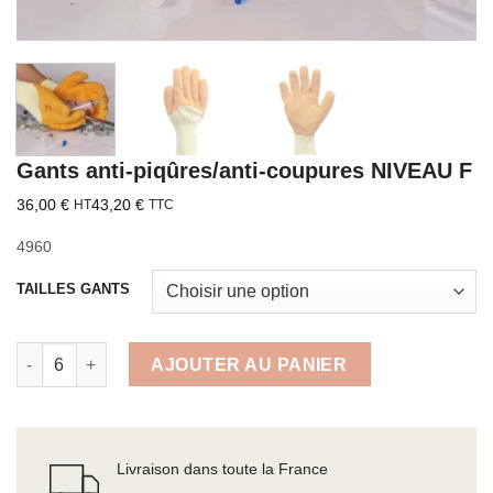
Gants anti-piqûres/anti-coupures NIVEAU F
36,00
€
43,20
€
HT
TTC
4960
TAILLES GANTS
quantité de Gants anti-piqûres/anti-coupures NIVEAU F
AJOUTER AU PANIER
Livraison dans toute la France