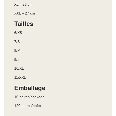
XL – 26 cm
XXL – 27 cm
Tailles
6/XS
7/S
8/M
9/L
10/XL
11/XXL
Emballage
10 paires/package
120 paires/boîte