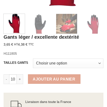
Gants léger / excellente dextérité
3,65
€
4,38
€
HT
TTC
H111805
TAILLES GANTS
quantité de Gants léger / excellente dextérité
AJOUTER AU PANIER
Livraison dans toute la France