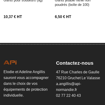
gants pour soudeurs (tig)
gants jetable nitrile non
poudrés (boîte de 100)
10,37
€
HT
6,50
€
HT
Contactez-nous
Elodie et Adeline Angillis
47 Rue Charles de Gaulle
sauront vous accompagner
76210 Gruchet Le Valasse
dans le choix de vos
a.angillis@api-
équipements de protection
normandie.fr
individuelle.
02 77 22 40 43