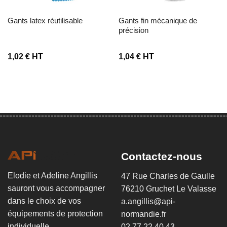
gants latex réutilisable
gants fin mécanique de
précision
1,02
€
HT
1,04
€
HT
Contactez-nous
Elodie et Adeline Angillis
47 Rue Charles de Gaulle
sauront vous accompagner
76210 Gruchet Le Valasse
dans le choix de vos
a.angillis@api-
équipements de protection
normandie.fr
individuelle.
02 77 22 40 43