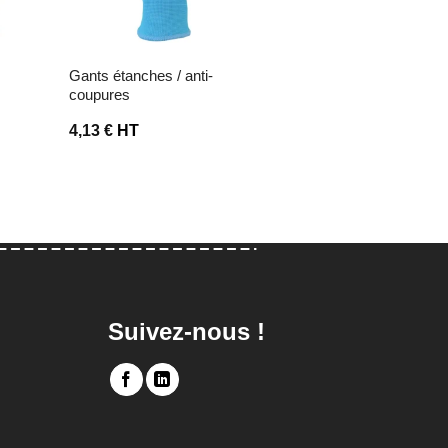
gants étanches / anti-
gants anti-coupures
coupures
niveau f
4,13
€
HT
4,97
€
HT
Suivez-nous !