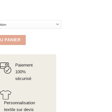
 tannerie végétal
U PANIER
Paiement
100%
sécurisé
Personnalisation
textile sur devis