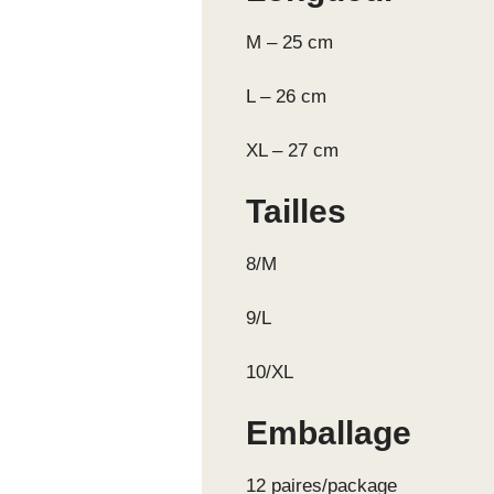
M – 25 cm
L – 26 cm
XL – 27 cm
Tailles
8/M
9/L
10/XL
Emballage
12 paires/package