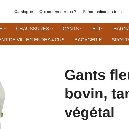
Catalogue
Qui sommes-nous ?
Personnalisation textile
E
CHAUSSURES
GANTS
EPI
HARNA
NT DE VILLE/RENDEZ-VOUS
BAGAGERIE
SPORT/
Gants fle
bovin, ta
liste d’envies
végétal