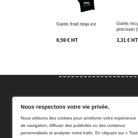
gants recyclés pour
gants froid ninja ice
précision (
,78
€
HT
6,59
€
HT
3,31
€
H
Con
Nous respectons votre vie privée.
Elodie et Adeline Angillis sauront
47 Rue
Nous utilisons des cookies pour améliorer votre expérience
vous accompagner dans le choix
76210 
de navigation, diffuser des publicités ou des contenus
de vos équipements de protection
a.angi
personnalisés et analyser notre trafic. En cliquant sur « Tout
individuelle.