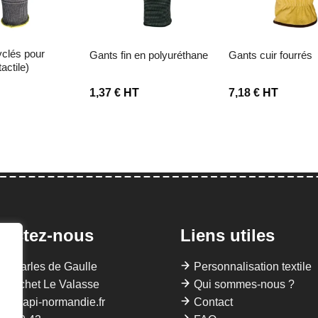
gants fin en polyuréthane
gants cuir fourrés
tactile)
T
1,37
€
HT
7,18
€
HT
tactez-nous
Liens utiles
 Charles de Gaulle
Personnalisation textile
Gruchet Le Valasse
Qui sommes-nous ?
llis@api-normandie.fr
Contact