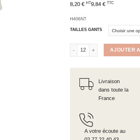
HT
TTC
8,20
€
9,84
€
H406NT
TAILLES GANTS
quantité de Gants fleur de bovin,
AJOUTER A
Livraison
dans toute la
France
A votre écoute au
02.77.22.40.43