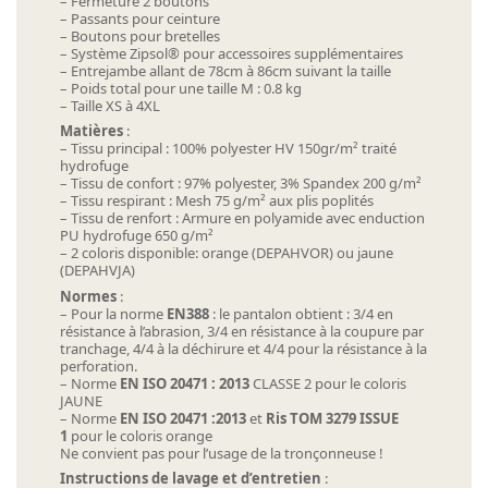
– Fermeture 2 boutons
– Passants pour ceinture
– Boutons pour bretelles
– Système Zipsol® pour accessoires supplémentaires
– Entrejambe allant de 78cm à 86cm suivant la taille
– Poids total pour une taille M : 0.8 kg
– Taille XS à 4XL
Matières
:
– Tissu principal : 100% polyester HV 150gr/m² traité
hydrofuge
– Tissu de confort : 97% polyester, 3% Spandex 200 g/m²
– Tissu respirant : Mesh 75 g/m² aux plis poplités
– Tissu de renfort : Armure en polyamide avec enduction
PU hydrofuge 650 g/m²
– 2 coloris disponible: orange (DEPAHVOR) ou jaune
(DEPAHVJA)
Normes
:
– Pour la norme
EN388
: le pantalon obtient : 3/4 en
résistance à l’abrasion, 3/4 en résistance à la coupure par
tranchage, 4/4 à la déchirure et 4/4 pour la résistance à la
perforation.
– Norme
EN ISO 20471 : 2013
CLASSE 2 pour le coloris
JAUNE
– Norme
EN ISO 20471 :2013
et
Ris TOM 3279 ISSUE
1
pour le coloris orange
Ne convient pas pour l’usage de la tronçonneuse !
Ins
tructions de lavage et d’entretien
: