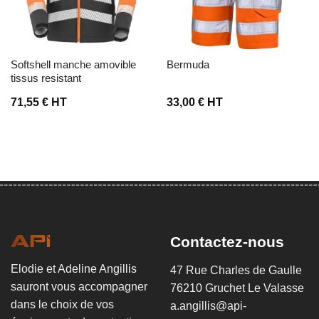
softshell manche amovible
bermuda
tissus resistant
71,55
€
HT
33,00
€
HT
Contactez-nous
Elodie et Adeline Angillis
47 Rue Charles de Gaulle
sauront vous accompagner
76210 Gruchet Le Valasse
dans le choix de vos
a.angillis@api-