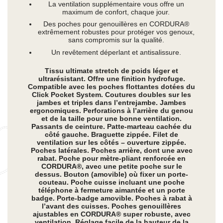
La ventilation supplémentaire vous offre un
maximum de confort, chaque jour.
Des poches pour genouillères en CORDURA®
extrêmement robustes pour protéger vos genoux,
sans compromis sur la qualité.
Un revêtement déperlant et antisalissure.
Tissu ultimate stretch de poids léger et
ultrarésistant. Offre une finition hydrofuge.
Compatible avec les poches flottantes dotées du
Click Pocket System. Coutures doubles sur les
jambes et triples dans l’entrejambe. Jambes
ergonomiques. Perforations à l’arrière du genou
et de la taille pour une bonne ventilation.
Passants de ceinture. Patte-marteau cachée du
côté gauche. Braguette zippée. Filet de
ventilation sur les côtés – ouverture zippée.
Poches latérales. Poches arrière, dont une avec
rabat. Poche pour mètre-pliant renforcée en
CORDURA®, avec une petite poche sur le
dessus. Bouton (amovible) où fixer un porte-
couteau. Poche cuisse incluant une poche
téléphone à fermeture aimantée et un porte
badge. Porte-badge amovible. Poches à rabat à
l’avant des cuisses. Poches genouillères
ajustables en CORDURA® super robuste, avec
ventilation. Réglage facile de la hauteur de la