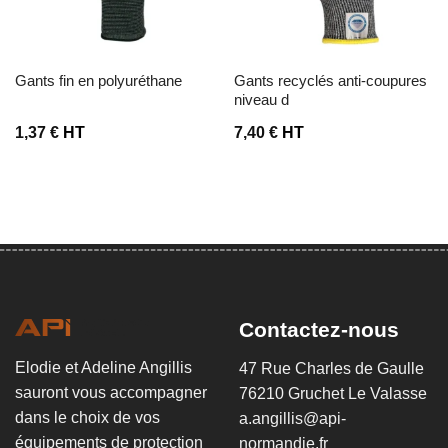
gants fin en polyuréthane
gants recyclés anti-coupures
niveau d
1,37
€
HT
7,40
€
HT
Contactez-nous
Elodie et Adeline Angillis
47 Rue Charles de Gaulle
sauront vous accompagner
76210 Gruchet Le Valasse
dans le choix de vos
a.angillis@api-
équipements de protection
normandie.fr