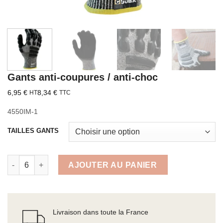
Gants anti-coupures / anti-choc
6,95
€
8,34
€
HT
TTC
4550IM-1
TAILLES GANTS
quantité de Gants anti-coupures / anti-choc
AJOUTER AU PANIER
Livraison dans toute la France